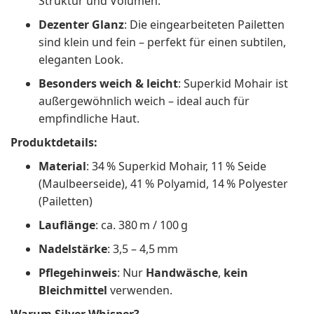
Struktur und Volumen.
Dezenter Glanz
: Die eingearbeiteten Pailetten
sind klein und fein – perfekt für einen subtilen,
eleganten Look.
Besonders weich & leicht
: Superkid Mohair ist
außergewöhnlich weich – ideal auch für
empfindliche Haut.
Produktdetails:
Material
: 34 % Superkid Mohair, 11 % Seide
(Maulbeerseide), 41 % Polyamid, 14 % Polyester
(Pailetten)
Lauflänge
: ca. 380 m / 100 g
Nadelstärke
: 3,5 – 4,5 mm
Pflegehinweis
: Nur
Handwäsche
,
kein
Bleichmittel
verwenden.