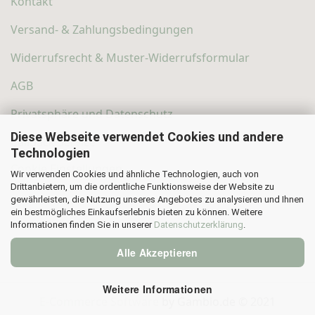
Kontakt
Versand- & Zahlungsbedingungen
Widerrufsrecht & Muster-Widerrufsformular
AGB
Privatsphäre und Datenschutz
Diese Webseite verwendet Cookies und andere
Callback Service
Technologien
Cookie Einstellungen
Wir verwenden Cookies und ähnliche Technologien, auch von
Drittanbietern, um die ordentliche Funktionsweise der Website zu
gewährleisten, die Nutzung unseres Angebotes zu analysieren und Ihnen
ein bestmögliches Einkaufserlebnis bieten zu können. Weitere
Informationen finden Sie in unserer
Datenschutzerklärung
.
Alle Akzeptieren
Weitere Informationen
E-Commerce Software
by Gambio.de © 2021