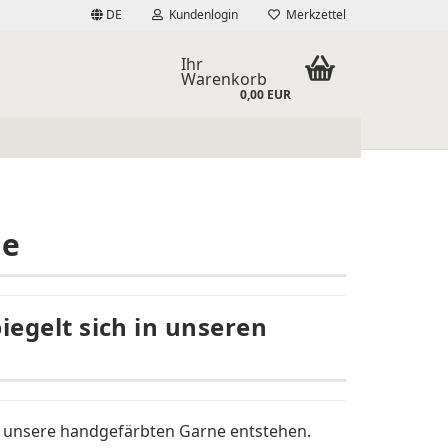
DE
Kundenlogin
Merkzettel
Ihr
Warenkorb
0,00 EUR
le
rstellen
piegelt sich in unseren
rt vergessen?
en unsere handgefärbten Garne entstehen.