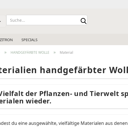
Sprache auswählen
 ZITRON
SPECIALS
Lieferland
»
»
e
HANDGEFÄRBTE WOLLE
Material
erialien handgefärbter Wol
Konto e
Vielfalt der Pflanzen- und Tierwelt s
Passwo
rialen wieder.
indest du eine ausgewählte, vielfältige Materialen aus den