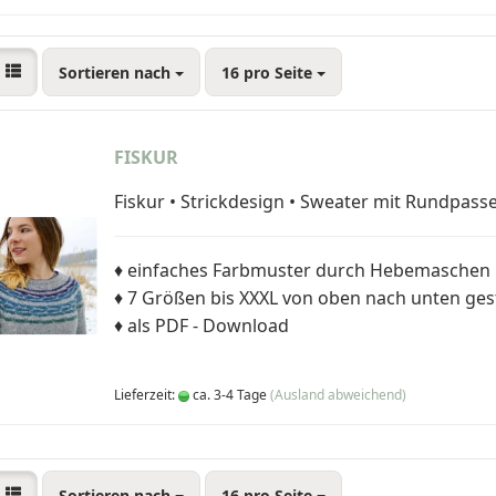
Sortieren nach
16 pro Seite
FISKUR
Fiskur • Strickdesign • Sweater mit Rundpass
♦ einfaches Farbmuster durch Hebemaschen
♦ 7 Größen bis XXXL von oben nach unten gest
♦ als PDF - Download
Lieferzeit:
ca. 3-4 Tage
(Ausland abweichend)
Sortieren nach
16 pro Seite