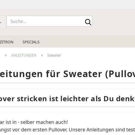
Sprache auswählen
 ZITRON
SPECIALS
Lieferland
»
»
e
ANLEITUNGEN
Sweater
eitungen für Sweater (Pullo
Konto e
over stricken ist leichter als Du denk
Passwo
r ist in - selber machen auch!
Angst vor dem ersten Pullover. Unsere Anleitungen sind tes